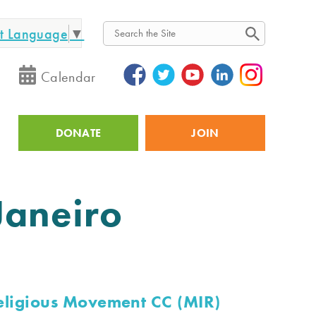
ct Language
▼
Search
Calendar
DONATE
JOIN
Utility
 Janeiro
Religious Movement CC (MIR)