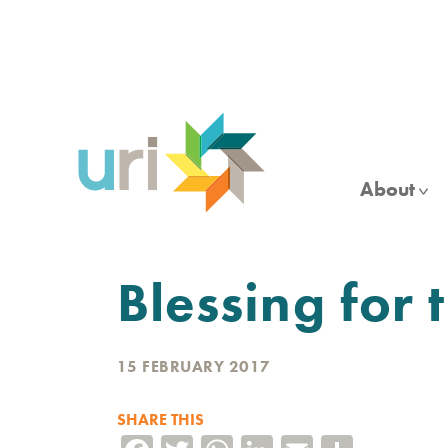
Skip
to
main
content
About
Blessing for 
15 FEBRUARY 2017
SHARE THIS
Facebook
Twitter
WhatsApp
LinkedIn
Email
Share