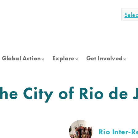
Sele
Global Action
Explore
Get Involved
the City of Rio de
Rio Inter-